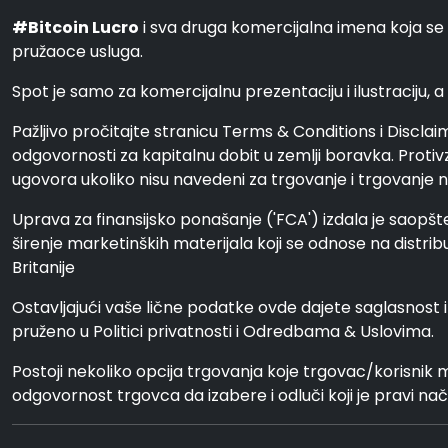
#Bitcoin Lucro
i sva druga komercijalna imena koja se
pružaoce usluga.
Spot je samo za komercijalnu prezentaciju i ilustraciju, a 
Pažljivo pročitajte stranicu Terms & Conditions i Disclai
odgovornosti za kapitalnu dobit u zemlji boravka. Protivz
ugovora ukoliko nisu navedeni za trgovanje i trgovanje na 
Uprava za finansijsko ponašanje ('FCA') izdala je saopšte
širenje marketinških materijala koji se odnose na distrib
Britanije
Ostavljajući vaše lične podatke ovde dajete saglasnost
pruženo u Politici privatnosti i Odredbama & Uslovima.
Postoji nekoliko opcija trgovanja koje trgovac/korisnik 
odgovornost trgovca da izabere i odluči koji je pravi nač