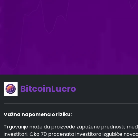
BitcoinLucro
Važna napomena o riziku:
Trgovanje može da proizvede zapažene prednosti; međut
investitori. Oko 70 procenata investitora izgubiće novac