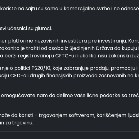
 koriste na sajtu su samo u komercijalne svrhe i ne odnos
svi učesnici su glumci.
mer platforme nezavisnih investitora pre investiranja. Koris
akonito je tražiti od osoba iz Sjedinjenih Država da kupuju 
berzi registrovanoj u CFTC-u ili ukoliko nisu zakonski izuz
nje o politici PS20/10, koje zabranjuje prodaju, promociju i
uciju CFD-a i drugih finansijskih proizvoda zasnovanih na 
 i omogućavate nam da delimo vaše lične podatke sa trećim
može da koristi – trgovanjem softverom, korišćenjem ljudsk
in za trgovinu.