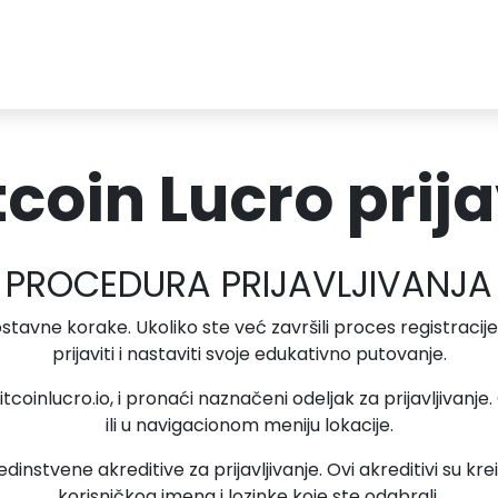
tcoin Lucro prij
PROCEDURA PRIJAVLJIVANJA
ostavne korake. Ukoliko ste već završili proces registracij
prijaviti i nastaviti svoje edukativno putovanje.
bitcoinlucro.io, i pronaći naznačeni odeljak za prijavljivan
ili u navigacionom meniju lokacije.
jedinstvene akreditive za prijavljivanje. Ovi akreditivi su k
korisničkog imena i lozinke koje ste odabrali.