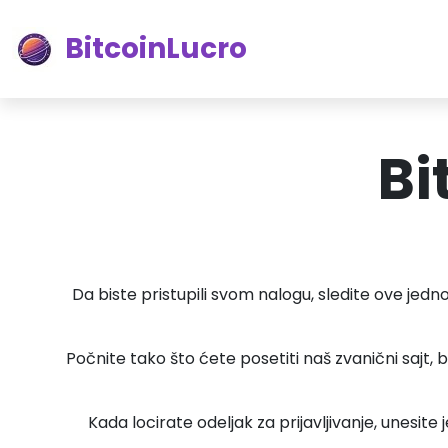
BitcoinLucro
Bi
Da biste pristupili svom nalogu, sledite ove jedn
Počnite tako što ćete posetiti naš zvanični sajt, 
Kada locirate odeljak za prijavljivanje, unesite 