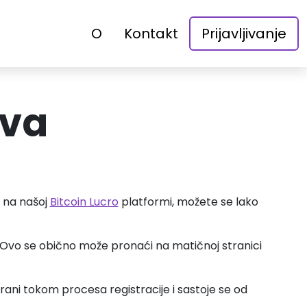
O
Kontakt
Prijavljivanje
ava
e na našoj
Bitcoin Lucro
platformi, možete se lako
je. Ovo se obično može pronaći na matičnoj stranici
reirani tokom procesa registracije i sastoje se od