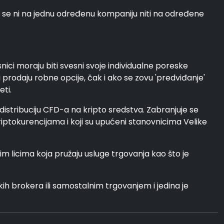
e se ni na jednu određenu kompaniju niti na određene
nici moraju biti svesni svoje individualne poreske
i prodaju robne opcije, čak i ako se zovu 'predviđanje'
eti.
 distribuciju CFD-a na kripto sredstva. Zabranjuje se
kriptokurencijama i koji su upućeni stanovnicima Velike
 licima koja pružaju usluge trgovanja kao što je
ih brokera ili samostalnim trgovanjem i jedina je