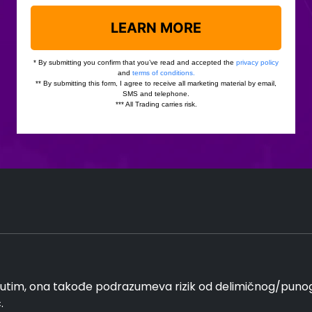
im, ona takođe podrazumeva rizik od delimičnog/punog g
.