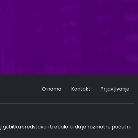
O nama
Kontakt
Prijavljivanje
ubitka sredstava i trebalo bi da je razmotre početni