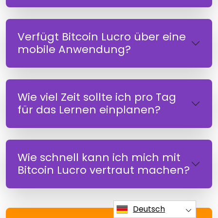
Verfügt Bitcoin Lucro über eine
mobile Anwendung?
Wie viel Zeit sollte ich pro Tag
für das Lernen einplanen?
Wie schnell kann ich mich mit
Bitcoin Lucro vertraut machen?
Deutsch