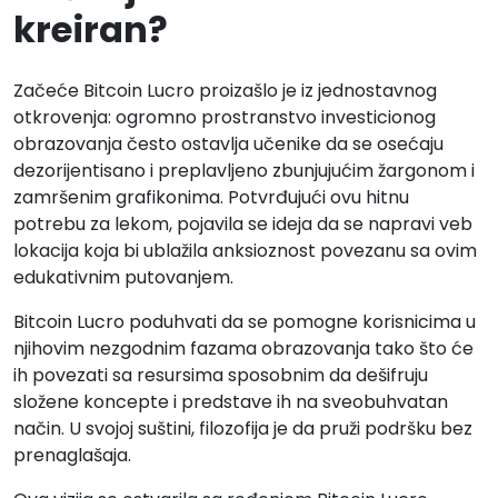
kreiran?
Začeće Bitcoin Lucro proizašlo je iz jednostavnog
otkrovenja: ogromno prostranstvo investicionog
obrazovanja često ostavlja učenike da se osećaju
dezorijentisano i preplavljeno zbunjujućim žargonom i
zamršenim grafikonima. Potvrđujući ovu hitnu
potrebu za lekom, pojavila se ideja da se napravi veb
lokacija koja bi ublažila anksioznost povezanu sa ovim
edukativnim putovanjem.
Bitcoin Lucro poduhvati da se pomogne korisnicima u
njihovim nezgodnim fazama obrazovanja tako što će
ih povezati sa resursima sposobnim da dešifruju
složene koncepte i predstave ih na sveobuhvatan
način. U svojoj suštini, filozofija je da pruži podršku bez
prenaglašaja.