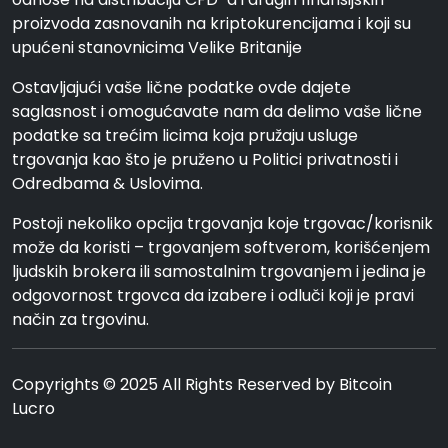
proizvoda zasnovanih na kriptokurencijama i koji su
upućeni stanovnicima Velike Britanije
Ostavljajući vaše lične podatke ovde dajete
saglasnost i omogućavate nam da delimo vaše lične
podatke sa trećim licima koja pružaju usluge
trgovanja kao što je pruženo u Politici privatnosti i
Odredbama & Uslovima.
Postoji nekoliko opcija trgovanja koje trgovac/korisnik
može da koristi – trgovanjem softverom, korišćenjem
ljudskih brokera ili samostalnim trgovanjem i jedina je
odgovornost trgovca da izabere i odluči koji je pravi
način za trgovinu.
Copyrights © 2025 All Rights Reserved by Bitcoin
Lucro