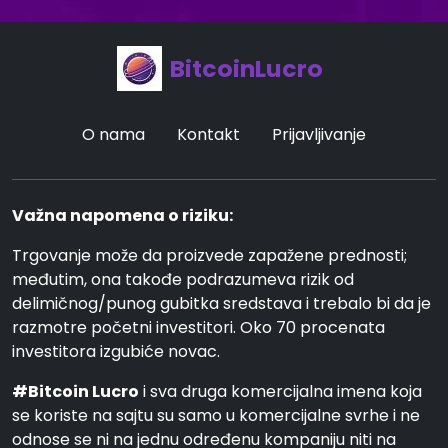
BitcoinLucro
O nama
Kontakt
Prijavljivanje
Važna napomena o riziku:
Trgovanje može da proizvede zapažene prednosti;
međutim, ona takođe podrazumeva rizik od
delimičnog/punog gubitka sredstava i trebalo bi da je
razmotre početni investitori. Oko 70 procenata
investitora izgubiće novac.
#Bitcoin Lucro
i sva druga komercijalna imena koja
se koriste na sajtu su samo u komercijalne svrhe i ne
odnose se ni na jednu određenu kompaniju niti na