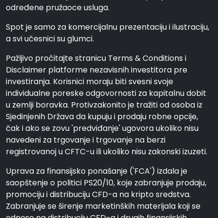
određene pružaoce usluga.
Spot je samo za komercijalnu prezentaciju i ilustraciju,
a svi učesnici su glumci.
Pažljivo pročitajte stranicu Terms & Conditions i
Disclaimer platforme nezavisnih investitora pre
investiranja. Korisnici moraju biti svesni svoje
individualne poreske odgovornosti za kapitalnu dobit
u zemlji boravka. Protivzakonito je tražiti od osoba iz
Sjedinjenih Država da kupuju i prodaju robne opcije,
čak i ako se zovu 'predviđanje' ugovora ukoliko nisu
navedeni za trgovanje i trgovanje na berzi
registrovanoj u CFTC-u ili ukoliko nisu zakonski izuzeti.
Uprava za finansijsko ponašanje ('FCA') izdala je
saopštenje o politici PS20/10, koje zabranjuje prodaju,
promociju i distribuciju CFD-a na kripto sredstva.
Zabranjuje se širenje marketinških materijala koji se
odnose na distribuciju CFD-a i drugih finansijskih