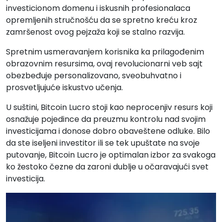
investicionom domenu i iskusnih profesionalaca
opremljenih stručnošću da se spretno kreću kroz
zamršenost ovog pejzaža koji se stalno razvija.
Spretnim usmeravanjem korisnika ka prilagođenim
obrazovnim resursima, ovaj revolucionarni veb sajt
obezbeđuje personalizovano, sveobuhvatno i
prosvetljujuće iskustvo učenja.
U suštini, Bitcoin Lucro stoji kao neprocenjiv resurs koji
osnažuje pojedince da preuzmu kontrolu nad svojim
investicijama i donose dobro obaveštene odluke. Bilo
da ste iseljeni investitor ili se tek upuštate na svoje
putovanje, Bitcoin Lucro je optimalan izbor za svakoga
ko žestoko čezne da zaroni dublje u očaravajući svet
investicija.