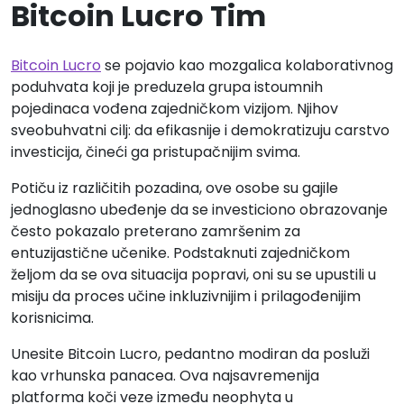
Bitcoin Lucro Tim
Bitcoin Lucro
se pojavio kao mozgalica kolaborativnog
poduhvata koji je preduzela grupa istoumnih
pojedinaca vođena zajedničkom vizijom. Njihov
sveobuhvatni cilj: da efikasnije i demokratizuju carstvo
investicija, čineći ga pristupačnijim svima.
Potiču iz različitih pozadina, ove osobe su gajile
jednoglasno ubeđenje da se investiciono obrazovanje
često pokazalo preterano zamršenim za
entuzijastične učenike. Podstaknuti zajedničkom
željom da se ova situacija popravi, oni su se upustili u
misiju da proces učine inkluzivnijim i prilagođenijim
korisnicima.
Unesite Bitcoin Lucro, pedantno modiran da posluži
kao vrhunska panacea. Ova najsavremenija
platforma koči veze između neophyta u