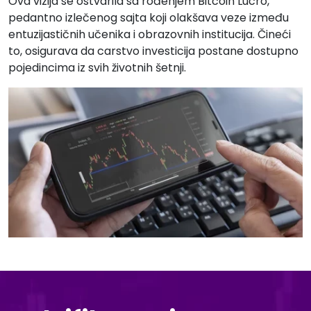
Ova vizija se ostvarila sa rođenjem Bitcoin Lucro,
pedantno izlečenog sajta koji olakšava veze između
entuzijastičnih učenika i obrazovnih institucija. Čineći
to, osigurava da carstvo investicija postane dostupno
pojedincima iz svih životnih šetnji.