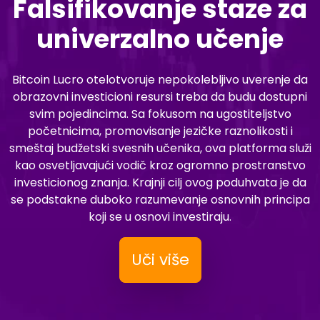
Falsifikovanje staze za
univerzalno učenje
Bitcoin Lucro otelotvoruje nepokolebljivo uverenje da
obrazovni investicioni resursi treba da budu dostupni
svim pojedincima. Sa fokusom na ugostiteljstvo
početnicima, promovisanje jezičke raznolikosti i
smeštaj budžetski svesnih učenika, ova platforma služi
kao osvetljavajući vodič kroz ogromno prostranstvo
investicionog znanja. Krajnji cilj ovog poduhvata je da
se podstakne duboko razumevanje osnovnih principa
koji se u osnovi investiraju.
Uči više