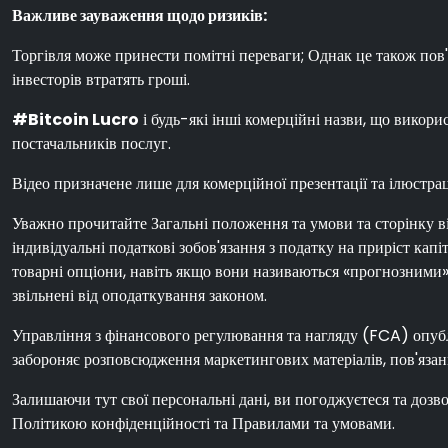
Важливе зауваження щодо ризиків:
Торгівля може принести помітні переваги; Однак це також пов'я
інвесторів втратять гроші.
#Bitcoin Lucro
і будь-які інші комерційні назви, що викорис
постачальників послуг.
Відео призначене лише для комерційної презентації та ілюстраці
Уважно прочитайте Загальні положення та умови та сторінку від
індивідуальні податкові зобов'язання з податку на приріст ка
товарні опціони, навіть якщо вони називаються «прогнозними» 
звільнені від оподаткування законом.
Управління з фінансового регулювання та нагляду (FCA) опуб
забороняє розповсюдження маркетингових матеріалів, пов'яза
Залишаючи тут свої персональні дані, ви погоджуєтеся та дозв
Політикою конфіденційності та Правилами та умовами.