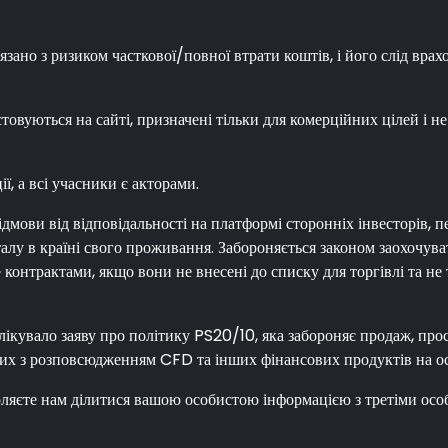
зано з ризиком часткової/повної втрати коштів, і його слід врах
товуються на сайті, призначені тільки для комерційних цілей і н
ї, а всі учасники є акторами.
мови від відповідальності на платформі сторонніх інвесторів, п
піталу в країні свого проживання. Забороняється законом заохоч
контрактами, якщо вони не внесені до списку для торгівлі та не
лікувало заяву про політику PS20/10, яка забороняє продаж, пр
них з розповсюдженням CFD та інших фінансових продуктів на о
оляєте нам ділитися вашою особистою інформацією з третіми особ