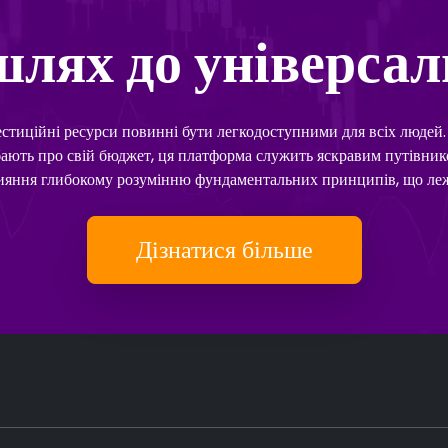
лях до універсал
вестиційні ресурси повинні бути легкодоступними для всіх людей
дбають про свій бюджет, ця платформа служить яскравим путівни
ияння глибокому розумінню фундаментальних принципів, що лежа
Дізнатися більше