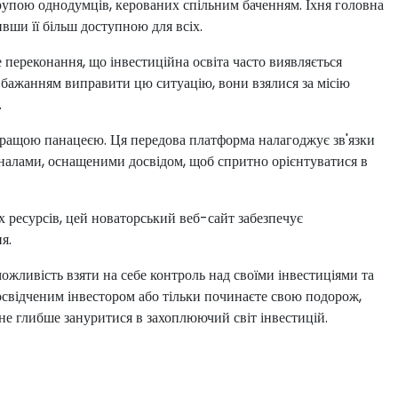
 групою однодумців, керованих спільним баченням. Їхня головна
вши її більш доступною для всіх.
 переконання, що інвестиційна освіта часто виявляється
 бажанням виправити цю ситуацію, вони взялися за місію
.
кращою панацеєю. Ця передова платформа налагоджує зв'язки
оналами, оснащеними досвідом, щоб спритно орієнтуватися в
 ресурсів, цей новаторський веб-сайт забезпечує
я.
ожливість взяти на себе контроль над своїми інвестиціями та
досвідченим інвестором або тільки починаєте свою подорож,
не глибше зануритися в захоплюючий світ інвестицій.