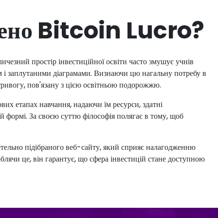
рено Bitcoin Lucro?
ичезний простір інвестиційної освіти часто змушує учнів
м і заплутаними діаграмами. Визнаючи цю нагальну потребу в
тривогу, пов'язану з цією освітньою подорожжю.
их етапах навчання, надаючи їм ресурси, здатні
й формі. За своєю суттю філософія полягає в тому, щоб
етельно підібраного веб-сайту, який сприяє налагодженню
блячи це, він гарантує, що сфера інвестицій стане доступною