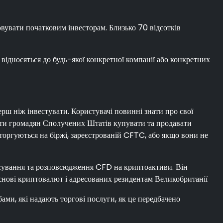
овувати початковим інвесторам. Близько 70 відсотків
е відносяться до будь-якої конкретної компанії або конкретних
ерш ніж інвестувати. Користувачі повинні знати про свої
увати громадян Сполучених Штатів купувати та продавати
 торгуються на біржі, зареєстрованій CFTC, або якщо вони не
осування та розповсюдження CFD на криптоактиви. Він
снові криптовалют і адресованих резидентам Великобританії
ами, які надають торгові послуги, як це передбачено