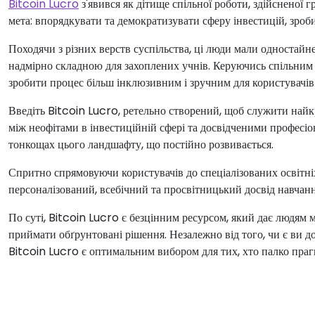
Bitcoin Lucro
з'явився як дітище спільної роботи, здійсненої
мета: впорядкувати та демократизувати сферу інвестицій, зроби
Походячи з різних верств суспільства, ці люди мали одностайне
надмірно складною для захоплених учнів. Керуючись спільним
зробити процес більш інклюзивним і зручним для користувачів
Введіть Bitcoin Lucro, ретельно створений, щоб служити най
між неофітами в інвестиційній сфері та досвідченими професі
тонкощах цього ландшафту, що постійно розвивається.
Спритно спрямовуючи користувачів до спеціалізованих освітніх
персоналізований, всебічний та просвітницький досвід навчанн
По суті, Bitcoin Lucro є безцінним ресурсом, який дає людям м
приймати обґрунтовані рішення. Незалежно від того, чи є ви 
Bitcoin Lucro є оптимальним вибором для тих, хто палко праг