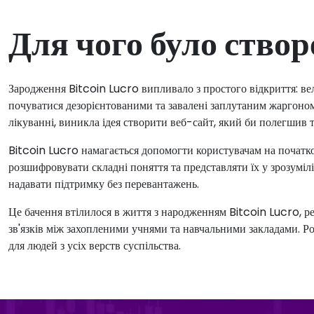
Для чого було ство
Зародження Bitcoin Lucro випливало з простого відкриття: вел
почуватися дезорієнтованими та завалені заплутаним жаргоно
лікуванні, виникла ідея створити веб-сайт, який би полегшив 
Bitcoin Lucro намагається допомогти користувачам на початков
розшифровувати складні поняття та представляти їх у зрозумілі
надавати підтримку без перевантажень.
Це бачення втілилося в життя з народженням Bitcoin Lucro, р
зв'язків між захопленими учнями та навчальними закладами. Ро
для людей з усіх верств суспільства.