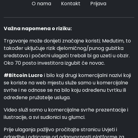
O nama
Kontakt
Prijava
Važna napomena o riziku:
Trgovanje može donijeti značajne koristi; Međutim, to
također uključuje rizik djelomičnog/punog gubitka
sredstava i početni ulagači trebali bi ga uzeti u obzir.
Oko 70 posto investitora izgubit će novac.
#Bitcoin Lucro
i bilo koji drugi komercijalni nazivi koji
se koriste na web mjestu služe samo u komercijalne
svrhe i ne odnose se na bilo koju određenu tvrtku ili
određene pružatelje usluga.
Video služi samo u komercijalne svrhe prezentacije i
ilustracije, a svi sudionici su glumci.
Prije ulaganja pažljivo pročitajte stranicu Uvjeti i
odredbe i odricanje od odgovornosti platforme za