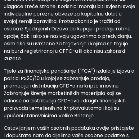
ulagače treće strane. Korisnici moraju biti svjesni svoje
individualne porezne obveze za kapitalnu dobit u
svojoj zemlji boravišta. Protuzakonito je tražiti od
osoba iz Sjedinjenih Država da kupuju i prodaju robne
opcije, čak i ako se nazivaju ugovorima o predviđanju,
osim ako su uvrštene za trgovanje i kojima se trguje
na burzi registriranoj u CFTC-u ili ako nisu zakonski
izuzete.
Tijelo za financijsko ponašanje ("FCA") izdalo je izjavu o
politici PS20/10 u kojoj se zabranjuje prodaja,
promocija i distribucija CFD-a na kripto imovinu.
Zabranjuje širenje marketinških materijala koji se
odnose na distribuciju CFD-ova i drugih financijskih
proizvoda temeljenih na kriptovalutama i koji su
upućeni stanovnicima Velike Britanije
Ostavljanjem vaših osobnih podataka ovdje pristajete
i dopuštate nam da dijelimo vaše osobne podatke s