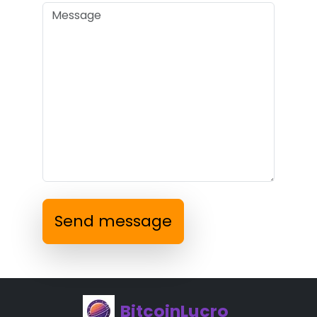
Send message
BitcoinLucro